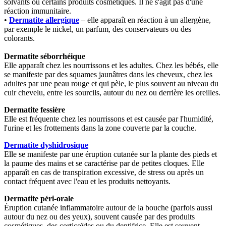
solvants ou certains produits cosmétiques. Il ne s'agit pas d'une
réaction immunitaire.
•
Dermatite allergique
– elle apparaît en réaction à un allergène,
par exemple le nickel, un parfum, des conservateurs ou des
colorants.
Dermatite séborrhéique
Elle apparaît chez les nourrissons et les adultes. Chez les bébés, elle
se manifeste par des squames jaunâtres dans les cheveux, chez les
adultes par une peau rouge et qui pèle, le plus souvent au niveau du
cuir chevelu, entre les sourcils, autour du nez ou derrière les oreilles.
Dermatite fessière
Elle est fréquente chez les nourrissons et est causée par l'humidité,
l'urine et les frottements dans la zone couverte par la couche.
Dermatite dyshidrosique
Elle se manifeste par une éruption cutanée sur la plante des pieds et
la paume des mains et se caractérise par de petites cloques. Elle
apparaît en cas de transpiration excessive, de stress ou après un
contact fréquent avec l'eau et les produits nettoyants.
Dermatite péri-orale
Éruption cutanée inflammatoire autour de la bouche (parfois aussi
autour du nez ou des yeux), souvent causée par des produits
cosmétiques, des corticoïdes ou du dentifrice. Elle est souvent