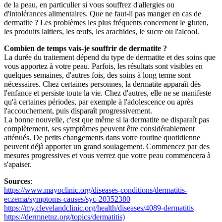
de la peau, en particulier si vous souffrez d'allergies ou
d'intolérances alimentaires. Que ne faut-il pas manger en cas de
dermatite ? Les problèmes les plus fréquents concernent le gluten,
les produits laitiers, les œufs, les arachides, le sucre ou l'alcool.
Combien de temps vais-je souffrir de dermatite ?
La durée du traitement dépend du type de dermatite et des soins que
vous apportez à votre peau. Parfois, les résultats sont visibles en
quelques semaines, d'autres fois, des soins à long terme sont
nécessaires. Chez certaines personnes, la dermatite apparaît dès
l'enfance et persiste toute la vie. Chez d'autres, elle ne se manifeste
qu'à certaines périodes, par exemple à l'adolescence ou après
l'accouchement, puis disparaît progressivement.
La bonne nouvelle, c'est que même si la dermatite ne disparaît pas
complètement, ses symptômes peuvent être considérablement
atténués. De petits changements dans votre routine quotidienne
peuvent déjà apporter un grand soulagement. Commencez par des
mesures progressives et vous verrez que votre peau commencera à
s'apaiser.
Sources
:
https://www.mayoclinic.org/diseases-conditions/dermatitis-
eczema/symptoms-causes/syc-20352380
https://my.clevelandclinic.org/health/diseases/4089-dermatitis
https://dermnetnz.org/topics/dermatitis)